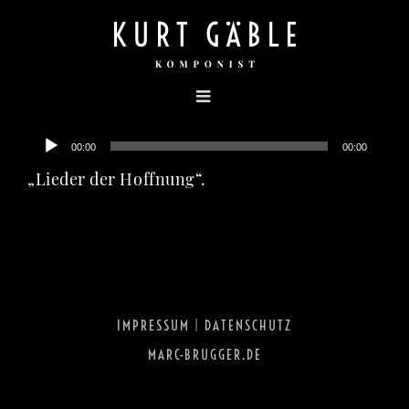
Zum
Inhalt
springen
Audio-
00:00
00:00
Player
„Lieder der Hoffnung“.
IMPRESSUM
|
DATENSCHUTZ
MARC-BRUGGER.DE